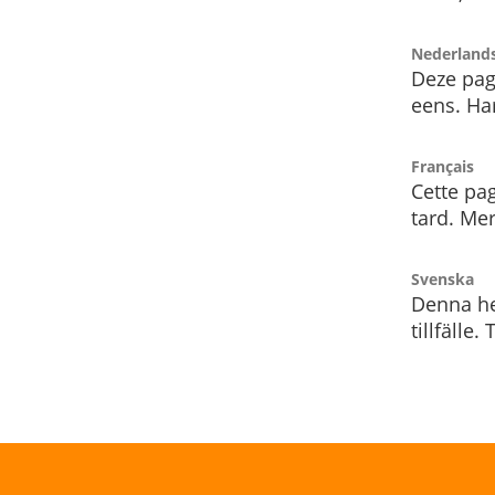
Nederland
Deze pag
eens. Har
Français
Cette pag
tard. Me
Svenska
Denna he
tillfälle