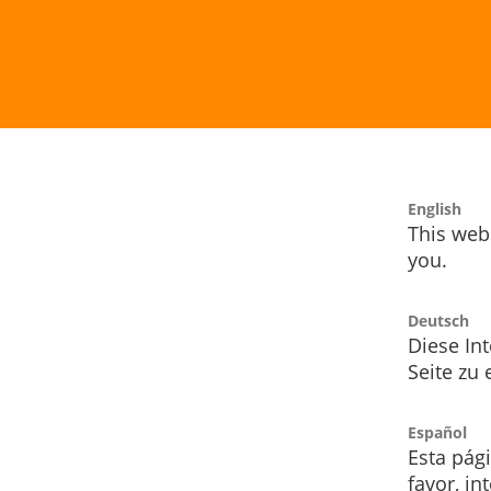
English
This webs
you.
Deutsch
Diese Int
Seite zu
Español
Esta pág
favor, i