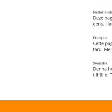
Nederland
Deze pag
eens. Har
Français
Cette pag
tard. Me
Svenska
Denna he
tillfälle