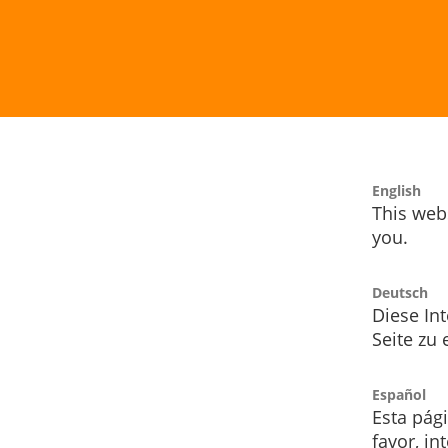
English
This webs
you.
Deutsch
Diese Int
Seite zu
Español
Esta pág
favor, i