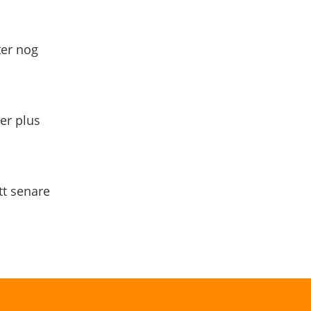
ter nog
yer plus
tt senare